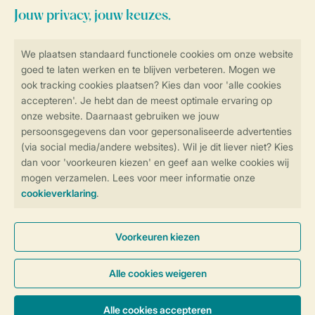
Veilig en snel online boeken
SSL certificaat
Veilige gegevensoverdracht
Veilige betaling
Controle over jouw gegevens &
privacy
Instellingen wijzigen
Algemene voorwaarden
Privacy notice
Cookies en banners
Disclaimer
Toegankelijkheid
© 2026 Landal