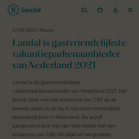
Campings
Mijn
Open
MEN
boekingen
de
dropdown
27-05-2021
| Nieuws
van
Landal Camping
Nieuws
Landal is gastvriendelijkste vakantiepar
mijn
Landal is gastvriendelijkste
account
vakantieparkenaanbieder
van Nederland 2021
Landal is de gastvriendelijkste
vakantieparkenaanbieder van Nederland 2021. Het
bedrijf staat met een eindscore van 7.90 op de
tweede plaats in de top 5 van klantvriendelijkste
leisurebedrijven in Nederland, die wordt
aangevoerd door Van der Valk Hotels met een
eindscore van 7.96. Dit blijkt uit het grootste