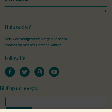
Hulp nodig?
Bekijk de
veelgestelde vragen
of neem
contact op met het
Contact Center
.
Follow Us
facebook
twitter
instagram
youtube
Blijf op de hoogte