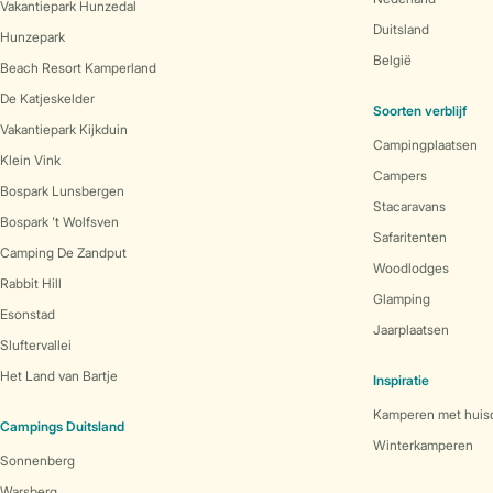
Vakantiepark Hunzedal
Duitsland
Hunzepark
België
Beach Resort Kamperland
De Katjeskelder
Soorten verblijf
Vakantiepark Kijkduin
Campingplaatsen
Klein Vink
Campers
Bospark Lunsbergen
Stacaravans
Bospark 't Wolfsven
Safaritenten
Camping De Zandput
Woodlodges
Rabbit Hill
Glamping
Esonstad
Jaarplaatsen
Sluftervallei
Het Land van Bartje
Inspiratie
Kamperen met huis
Campings Duitsland
Winterkamperen
Sonnenberg
Warsberg