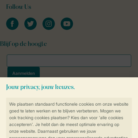
Follow Us
facebook
twitter
instagram
youtube
Blijf op de hoogte
Veilig en snel online boeken
SSL certificaat
Veilige gegevensoverdracht
Veilige betaling