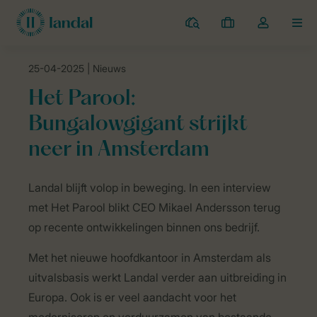
Campings
Mijn
Open
MEN
boekingen
de
dropdown
25-04-2025
| Nieuws
van
Landal Camping
Nieuws
Het Parool: Bungalowgigant strijkt neer 
mijn
Het Parool:
account
Bungalowgigant strijkt
neer in Amsterdam
Landal blijft volop in beweging. In een interview
met Het Parool blikt CEO Mikael Andersson terug
op recente ontwikkelingen binnen ons bedrijf.
Met het nieuwe hoofdkantoor in Amsterdam als
uitvalsbasis werkt Landal verder aan uitbreiding in
Europa. Ook is er veel aandacht voor het