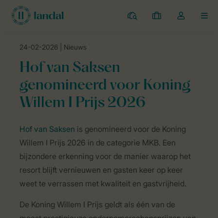
Campings
Mijn
Open
MEN
boekingen
de
dropdown
24-02-2026
| Nieuws
van
Landal Camping
Nieuws
Hof van Saksen genomineerd voor Koning 
mijn
Hof van Saksen
account
genomineerd voor Koning
Willem I Prijs 2026
Hof van Saksen
is genomineerd voor de Koning
Willem I Prijs 2026 in de categorie MKB. Een
bijzondere erkenning voor de manier waarop het
resort blijft vernieuwen en gasten keer op keer
weet te verrassen met kwaliteit en gastvrijheid.
De Koning Willem I Prijs geldt als één van de