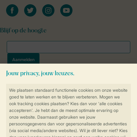
facebook
twitter
instagram
youtube
Blijf op de hoogte
Veilig en snel online boeken
SSL certificaat
Veilige gegevensoverdracht
Veilige betaling
Controle over jouw gegevens &