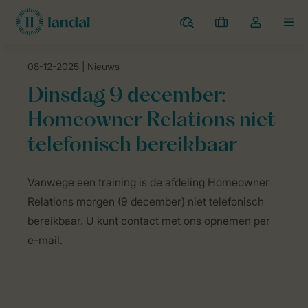
Campings
Mijn
Open
MEN
boekingen
de
dropdown
08-12-2025
| Nieuws
van
Landal Camping
Nieuws
Dinsdag 9 december: Homeowner Relation
mijn
Dinsdag 9 december:
account
Homeowner Relations niet
telefonisch bereikbaar
Vanwege een training is de afdeling Homeowner
Relations morgen (9 december) niet telefonisch
bereikbaar. U kunt contact met ons opnemen per
e-mail.