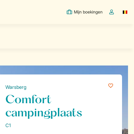
Mijn boekingen
Switc
Open de drop
Warsberg
Comfort
campingplaats
C1