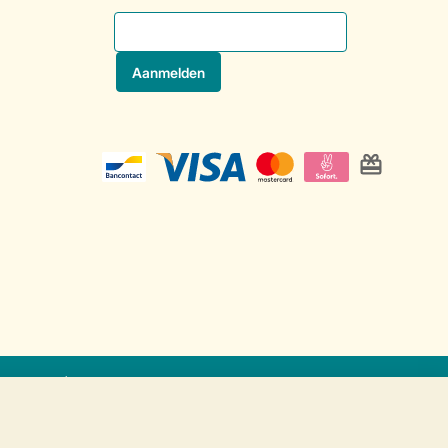
at
Veilige gegevensoverdracht
Veilige betaling