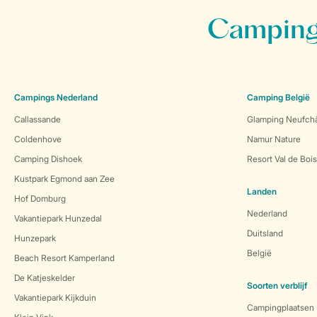
Campings
Campings Nederland
Camping België
Callassande
Glamping Neufch
Coldenhove
Namur Nature
Camping Dishoek
Resort Val de Boi
Kustpark Egmond aan Zee
Landen
Hof Domburg
Nederland
Vakantiepark Hunzedal
Duitsland
Hunzepark
België
Beach Resort Kamperland
De Katjeskelder
Soorten verblijf
Vakantiepark Kijkduin
Campingplaatsen