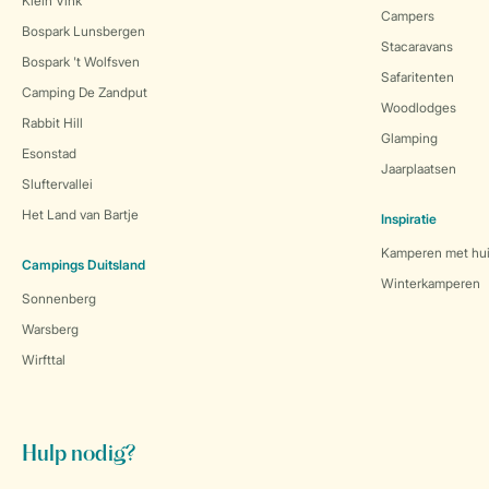
Klein Vink
Campers
Bospark Lunsbergen
Stacaravans
Bospark 't Wolfsven
Safaritenten
Camping De Zandput
Woodlodges
Rabbit Hill
Glamping
Esonstad
Jaarplaatsen
Sluftervallei
Het Land van Bartje
Inspiratie
Kamperen met hui
Campings Duitsland
Winterkamperen
Sonnenberg
Warsberg
Wirfttal
Hulp nodig?