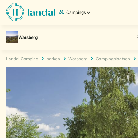
Campings
Landal Camping
parken
Warsberg
Campingplaatsen