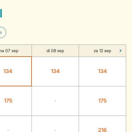
d
n
ma 07 sep
di 08 sep
za 12 sep
134
134
134
175
175
-
216
-
-