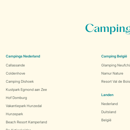
Campings
Campings Nederland
Camping België
Callassande
Glamping Neufch
Coldenhove
Namur Nature
Camping Dishoek
Resort Val de Boi
Kustpark Egmond aan Zee
Landen
Hof Domburg
Nederland
Vakantiepark Hunzedal
Duitsland
Hunzepark
België
Beach Resort Kamperland