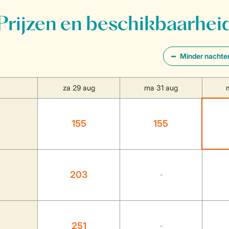
Prijzen en beschikbaarhei
Minder nachte
za 29 aug
ma 31 aug
155
155
203
-
251
-