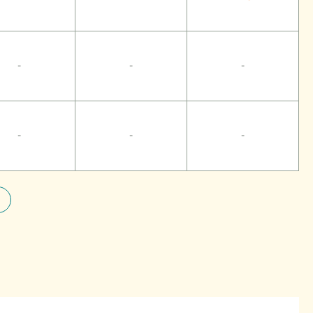
-
-
-
-
-
-