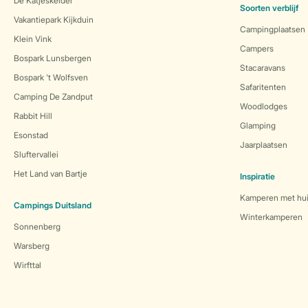
De Katjeskelder
Soorten verblijf
Vakantiepark Kijkduin
Campingplaatsen
Klein Vink
Campers
Bospark Lunsbergen
Stacaravans
Bospark 't Wolfsven
Safaritenten
Camping De Zandput
Woodlodges
Rabbit Hill
Glamping
Esonstad
Jaarplaatsen
Sluftervallei
Het Land van Bartje
Inspiratie
Kamperen met hui
Campings Duitsland
Winterkamperen
Sonnenberg
Warsberg
Wirfttal