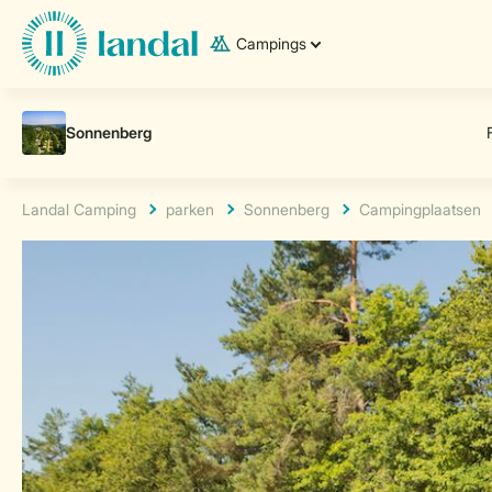
Campings
Landal Camping
parken
Sonnenberg
Campingplaatsen