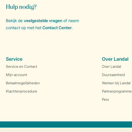
Hulp nodig?
Bekijk de
veelgestelde vragen
of neem
contact op met het
Contact Center
.
Service
Over Landal
Service en Contact
Over Landal
Mijn account
Duurzaamheid
Betaalmogelijkheden
Werken bij Landal
Klachtenprocedure
Partnerprogramma
Pers
Veilig en snel online boeken