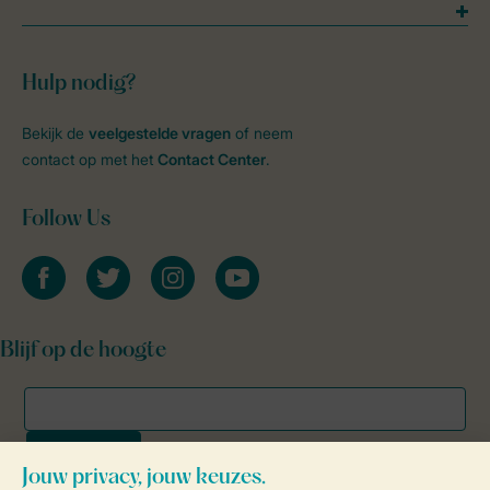
Hulp nodig?
Bekijk de
veelgestelde vragen
of neem
contact op met het
Contact Center
.
Follow Us
facebook
twitter
instagram
youtube
Blijf op de hoogte