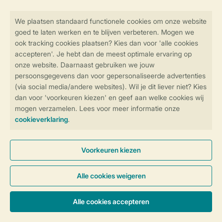
Veilig en snel online boeken
SSL certificaat
Veilige gegevensoverdracht
Veilige betaling
Controle over jouw gegevens &
privacy
Instellingen wijzigen
Algemene voorwaarden
Privacy notice
Cookies en banners
Disclaimer
Toegankelijkheid
© 2026 Landal