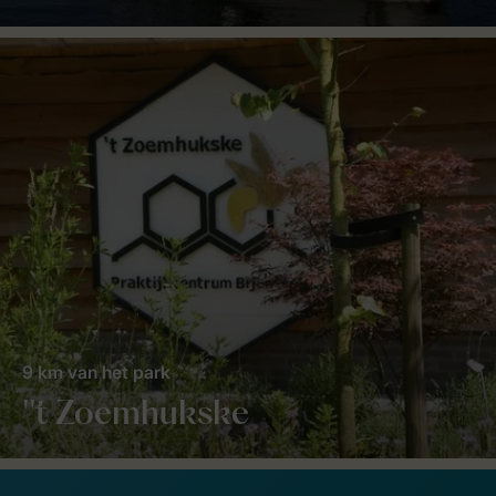
9 km van het park
''t Zoemhukske