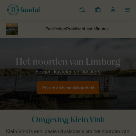
Campings
Mijn
Open
MEN
boekingen
de
dropdown
van
mijn
account
Landal Camping
parken
Klein Vink
Omgeving Klein Vink
Prijzen en beschikbaarheid
Omgeving Klein Vink
Klein Vink is een ideale uitvalsbasis om het noorden van