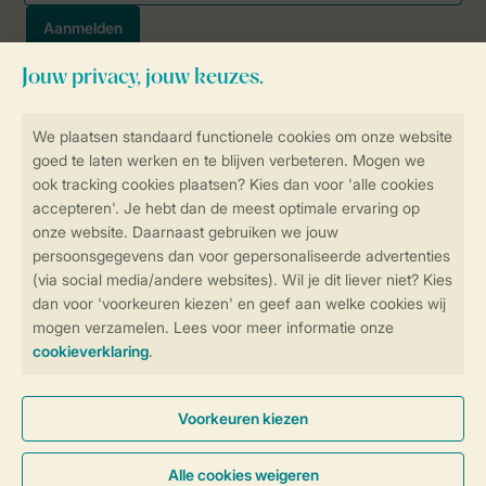
Veilig en snel online boeken
SSL certificaat
Veilige gegevensoverdracht
Veilige betaling
Controle over jouw gegevens &
privacy
Instellingen wijzigen
Algemene voorwaarden
Privacy notice
Cookies en banners