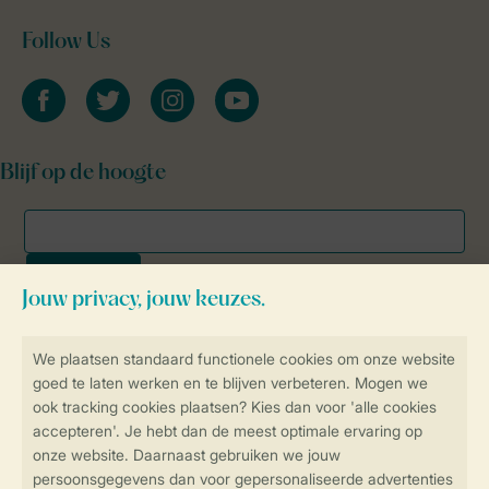
Follow Us
facebook
twitter
instagram
youtube
Blijf op de hoogte
Veilig en snel online boeken
SSL certificaat
Veilige gegevensoverdracht
Veilige betaling