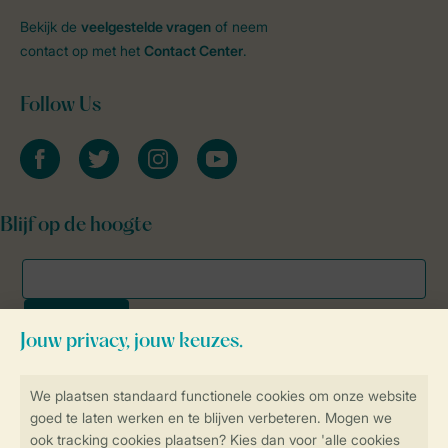
Bekijk de
veelgestelde vragen
of neem
contact op met het
Contact Center
.
Follow Us
facebook
twitter
instagram
youtube
Blijf op de hoogte
Veilig en snel online boeken
SSL certificaat