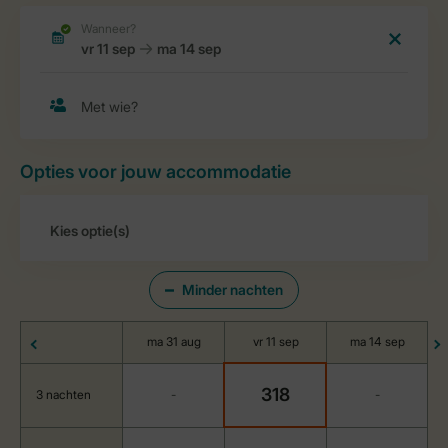
Opties voor jouw accommodatie
Minder nachten
ma 31 aug
vr 11 sep
ma 14 sep
318
3 nachten
-
-