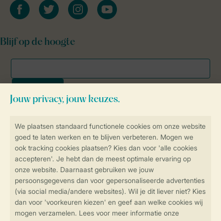
facebook
twitter
instagram
youtube
Blijf op de hoogte
Veilig en snel online boeken
SSL certificaat
Veilige gegevensoverdracht
Veilige betaling
Controle over jouw gegevens &