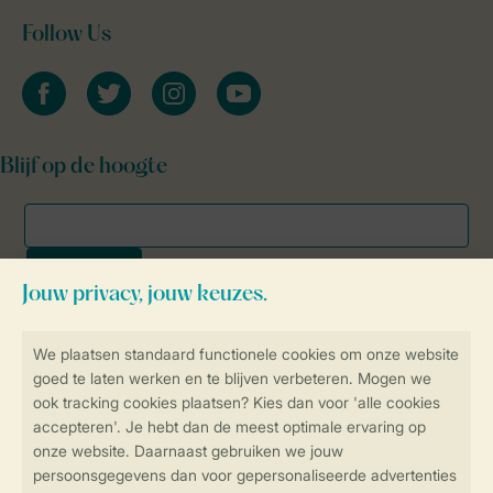
Follow Us
facebook
twitter
instagram
youtube
Blijf op de hoogte
Veilig en snel online boeken
SSL certificaat
Veilige gegevensoverdracht
Veilige betaling