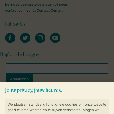
Bekijk de
veelgestelde vragen
of neem
contact op met het
Contact Center
.
Follow Us
facebook
twitter
instagram
youtube
Blijf op de hoogte
Veilig en snel online boeken
SSL certificaat