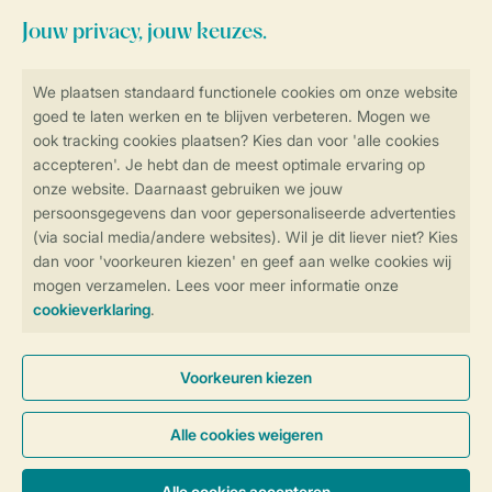
Veilig en snel online boeken
SSL certificaat
Veilige gegevensoverdracht
Veilige betaling
Controle over jouw gegevens &
privacy
Instellingen wijzigen
Algemene voorwaarden
Privacy notice
Cookies en banners
Disclaimer
Toegankelijkheid
© 2026 Landal