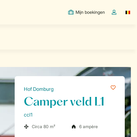
Mijn boekingen
Switc
Open de drop
Hof Domburg
Camper veld L1
ccl1
Circa 80 m²
6 ampère