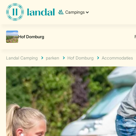
Campings
Landal Camping
parken
Hof Domburg
Accommodaties