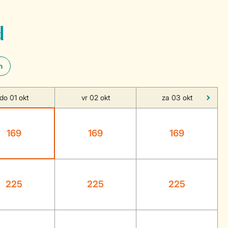
d
n
do 01 okt
vr 02 okt
za 03 okt
169
169
169
225
225
225