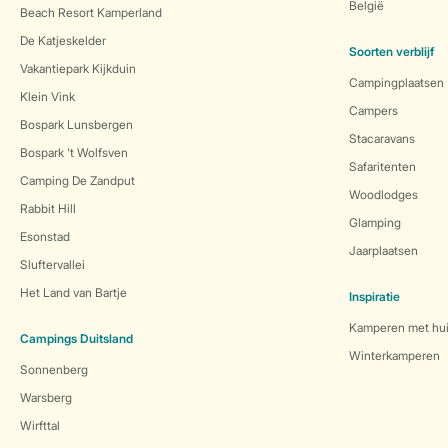
België
Beach Resort Kamperland
De Katjeskelder
Soorten verblijf
Vakantiepark Kijkduin
Campingplaatsen
Klein Vink
Campers
Bospark Lunsbergen
Stacaravans
Bospark 't Wolfsven
Safaritenten
Camping De Zandput
Woodlodges
Rabbit Hill
Glamping
Esonstad
Jaarplaatsen
Sluftervallei
Het Land van Bartje
Inspiratie
Kamperen met hui
Campings Duitsland
Winterkamperen
Sonnenberg
Warsberg
Wirfttal