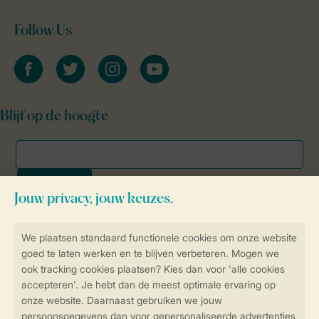
Follow Us
facebook
twitter
instagram
youtube
Blijf op de hoogte
Veilig en snel online boeken
SSL certificaat
Veilige gegevensoverdracht
Veilige betaling