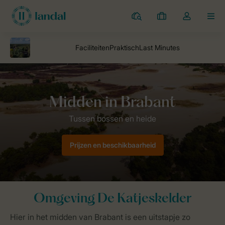
Campings
Mijn
Open
MEN
boekingen
de
dropdown
van
mijn
account
Landal Camping
parken
De Katjeskelder
Omgeving De Katjesk
Prijzen en beschikbaarheid
Omgeving De Katjeskelder
Hier in het midden van Brabant is een uitstapje zo