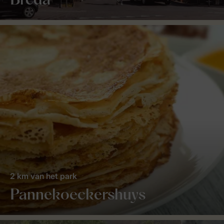
Breda
2 km van het park
Pannekoeckershuys