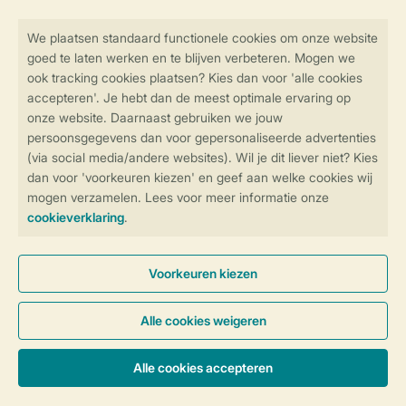
Veilig en snel online boeken
SSL certificaat
Veilige gegevensoverdracht
Veilige betaling
Controle over jouw gegevens &
privacy
Instellingen wijzigen
Algemene voorwaarden
Privacy notice
Cookies en banners
Disclaimer
Toegankelijkheid
© 2026 Landal