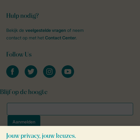
Hulp nodig?
Bekijk de
veelgestelde vragen
of neem
contact op met het
Contact Center
.
Follow Us
facebook
twitter
instagram
youtube
Blijf op de hoogte