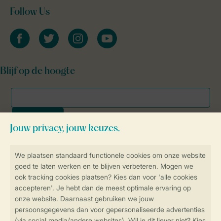
Follow Us
facebook
twitter
instagram
youtube
Blijf op de hoogte
Veilig en snel online boeken
SSL certificaat
Veilige gegevensoverdracht
Veilige betaling