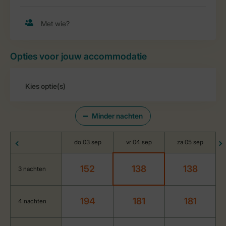
Opties voor jouw accommodatie
Minder nachten
do 03 sep
vr 04 sep
za 05 sep
152
138
138
3 nachten
194
181
181
4 nachten