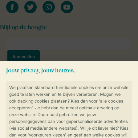
facebook
twitter
instagram
youtube
Blijf op de hoogte
Veilig en snel online boeken
SSL certificaat
Veilige gegevensoverdracht
Veilige betaling
Controle over jouw gegevens &