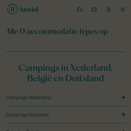
Campings
Mijn
Open
MEN
boekingen
de
dropdown
Alle 0 accommodatie types op
van
mijn
Landal Camping
parken
Landal Resort Val de Bois Durbuy
Acc
account
Campings in Nederland,
België en Duitsland
Campings Nederland
Campings Duitsland