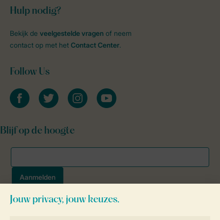
Hulp nodig?
Bekijk de
veelgestelde vragen
of neem
contact op met het
Contact Center
.
Follow Us
facebook
twitter
instagram
youtube
Blijf op de hoogte
Veilig en snel online boeken