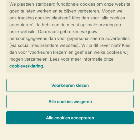
SSL certificaat
Veilige gegevensoverdracht
Veilige betaling
Controle over jouw gegevens &
privacy
Instellingen wijzigen
Algemene voorwaarden
Privacy notice
Cookies en banners
Disclaimer
Toegankelijkheid
© 2026 Landal