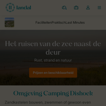
Campings
Mijn
Open
MEN
boekingen
de
dropdown
van
mijn
account
Landal Camping
parken
Camping Dishoek
Omgeving Camping
Prijzen en beschikbaarheid
Omgeving Camping Dishoek
Zandkastelen bouwen, zwemmen of gewoon even