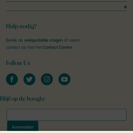
Hulp nodig?
Bekijk de
veelgestelde vragen
of neem
contact op met het
Contact Center
.
Follow Us
facebook
twitter
instagram
youtube
Blijf op de hoogte