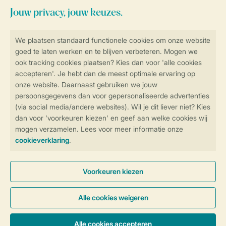
Veilig en snel online boeken
SSL certificaat
Veilige gegevensoverdracht
Veilige betaling
Controle over jouw gegevens &
privacy
Instellingen wijzigen
Algemene voorwaarden
Privacy notice
Cookies en banners
Disclaimer
Toegankelijkheid
© 2026 Landal