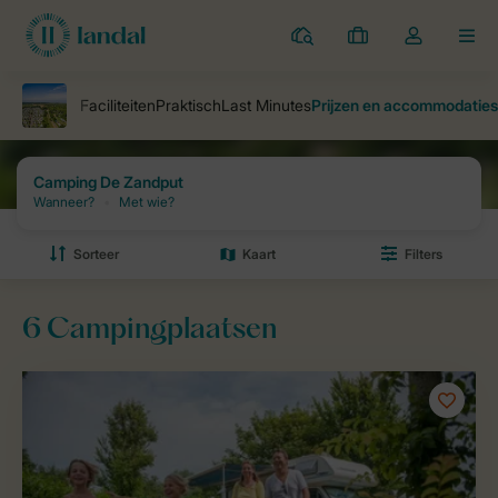
Campings
Mijn
Open
MEN
boekingen
de
dropdown
van
mijn
account
Landal Camping
parken
Camping De Zandput
Prijzen en besc