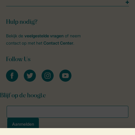
Hulp nodig?
Bekijk de
veelgestelde vragen
of neem
contact op met het
Contact Center
.
Follow Us
facebook
twitter
instagram
youtube
Blijf op de hoogte