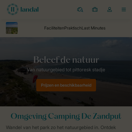
Campings
Mijn
Open
MEN
boekingen
de
dropdown
van
mijn
account
Landal Camping
parken
Camping De Zandput
Omgeving Camp
Prijzen en beschikbaarheid
Omgeving Camping De Zandput
Wandel van het park zo het natuurgebied in. Ontdek