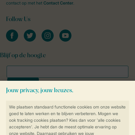
contact op met het
Contact Center
.
Follow Us
facebook
twitter
instagram
youtube
Blijf op de hoogte
Veilig en snel online boeken
SSL certificaat
Veilige gegevensoverdracht