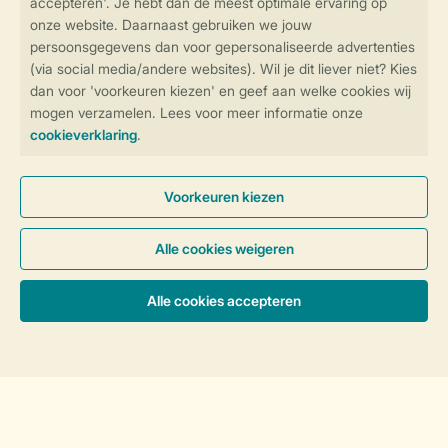
SSL certificaat
Veilige gegevensoverdracht
Veilige betaling
Controle over jouw gegevens &
privacy
Instellingen wijzigen
Algemene voorwaarden
Privacy notice
Cookies en banners
Prijzen en accommodaties
Disclaimer
Toegankelijkheid
© 2026 Landal