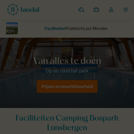
Campings
Mijn
Open
MEN
boekingen
de
dropdown
van
mijn
account
Landal Camping
parken
Bospark Lunsbergen
Op en rond het 
Prijzen en beschikbaarheid
Faciliteiten Camping Bospark
Lunsbergen