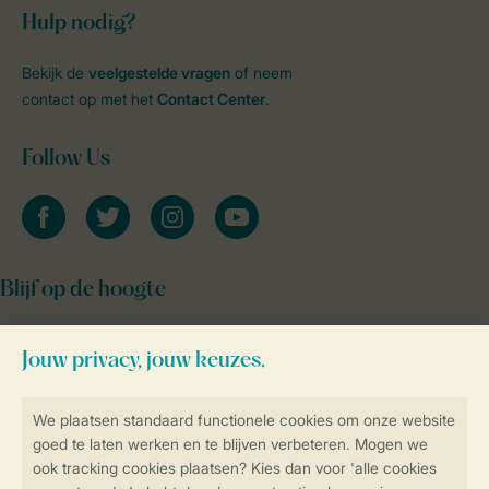
Hulp nodig?
Bekijk de
veelgestelde vragen
of neem
contact op met het
Contact Center
.
Follow Us
facebook
twitter
instagram
youtube
Blijf op de hoogte
Veilig en snel online boeken