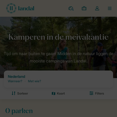
Campings
Mijn
Open
MEN
boekingen
de
dropdown
van
Landal Camping
Aanbiedingen
Meivakantie
mijn
account
Tijd om naar buiten te gaan! Midden in de natuur liggen de
mooiste campings van Landal.