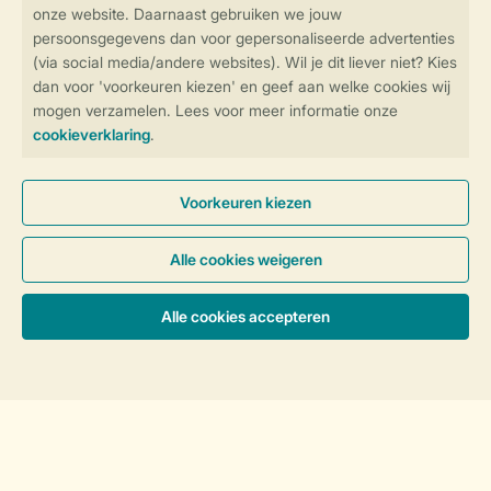
Campings Duitsland
Camping België
Landen
Soorten verblijf
Inspiratie
Service
Over Landal
Sorteer