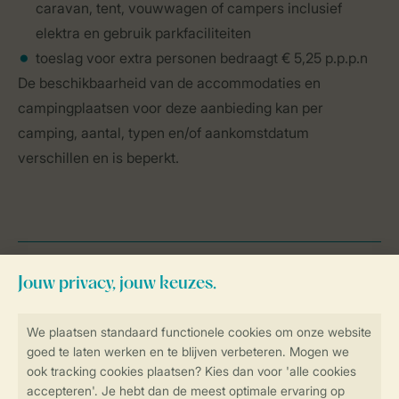
caravan, tent, vouwwagen of campers inclusief
elektra en gebruik parkfaciliteiten
toeslag voor extra personen bedraagt € 5,25 p.p.p.n
De beschikbaarheid van de accommodaties en
campingplaatsen voor deze aanbieding kan per
camping, aantal, typen en/of aankomstdatum
verschillen en is beperkt.
Campings in Nederland,
België en Duitsland
Campings Nederland