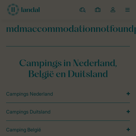
Campings
Mijn
Open
MEN
boekingen
de
dropdown
mdmaccommodationnotfound
van
Landal Camping
mdmaccommodationnotfoundpage
mijn
account
Campings in Nederland,
België en Duitsland
Campings Nederland
Campings Duitsland
Camping België