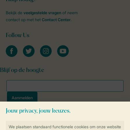
Bekijk de
veelgestelde vragen
of neem
contact op met het
Contact Center
.
Follow Us
facebook
twitter
instagram
youtube
Blijf op de hoogte
Veilig en snel online boeken