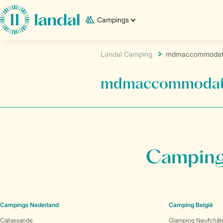
Campings
Landal Camping
mdmaccommodati
mdmaccommodati
Campings
Campings Nederland
Camping België
Callassande
Glamping Neufchât