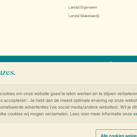
Landal Eigenaren
Landal Makelaardij
SSL certif
Controle over jouw gegevens & privac
Instellingen wijzigen
arden
Privacy notice
Cookies en banners
Disclaimer
Toegankelijkheid