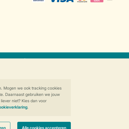
icaat
Veilige gegevensoverdracht
Veilige betaling
y
© 2026 Landal