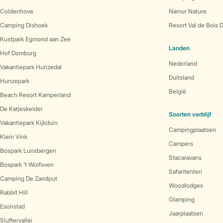
Coldenhove
Namur Nature
Camping Dishoek
Resort Val de Bois 
Kustpark Egmond aan Zee
Landen
Hof Domburg
Nederland
Vakantiepark Hunzedal
Duitsland
Hunzepark
België
Beach Resort Kamperland
De Katjeskelder
Soorten verblijf
Vakantiepark Kijkduin
Campingplaatsen
Klein Vink
Campers
Bospark Lunsbergen
Stacaravans
Bospark 't Wolfsven
Safaritenten
Camping De Zandput
Woodlodges
Rabbit Hill
Glamping
Esonstad
Jaarplaatsen
Sluftervallei