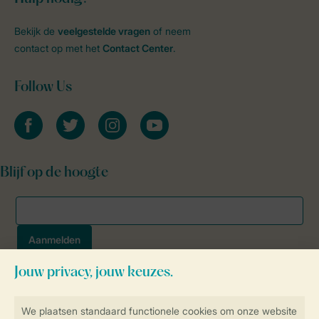
Bekijk de
veelgestelde vragen
of neem
contact op met het
Contact Center
.
Follow Us
facebook
twitter
instagram
youtube
Blijf op de hoogte
Veilig en snel online boeken