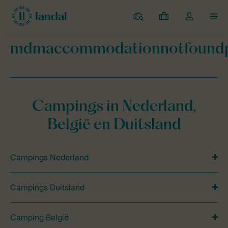
Campings
Mijn
Open
MEN
boekingen
de
dropdown
mdmaccommodationnotfound
van
Landal Camping
mdmaccommodationnotfoundpage
mijn
account
Campings in Nederland,
België en Duitsland
Campings Nederland
Campings Duitsland
Camping België