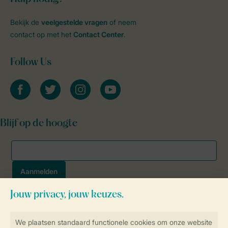
Bekijk de
veelgestelde vragen
of neem
contact op met het
Contact Center
.
Follow Us
facebook
twitter
instagram
youtube
Blijf op de hoogte
Veilig en snel online boeken