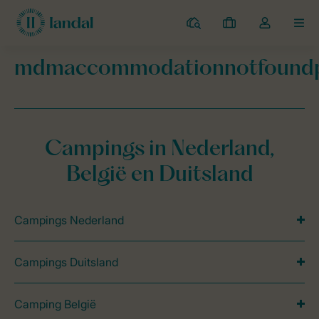
Campings
Mijn
Open
MEN
boekingen
de
dropdown
mdmaccommodationnotfound
van
Landal Camping
mdmaccommodationnotfoundpage
mijn
account
Campings in Nederland,
België en Duitsland
Campings Nederland
Campings Duitsland
Camping België