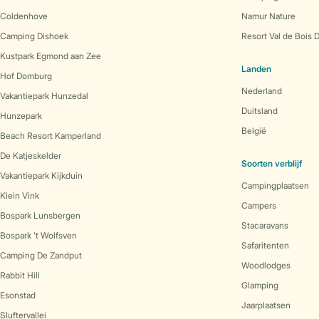
Coldenhove
Namur Nature
Camping Dishoek
Resort Val de Bois 
Kustpark Egmond aan Zee
Landen
Hof Domburg
Nederland
Vakantiepark Hunzedal
Duitsland
Hunzepark
België
Beach Resort Kamperland
De Katjeskelder
Soorten verblijf
Vakantiepark Kijkduin
Campingplaatsen
Klein Vink
Campers
Bospark Lunsbergen
Stacaravans
Bospark 't Wolfsven
Safaritenten
Camping De Zandput
Woodlodges
Rabbit Hill
Glamping
Esonstad
Jaarplaatsen
Sluftervallei