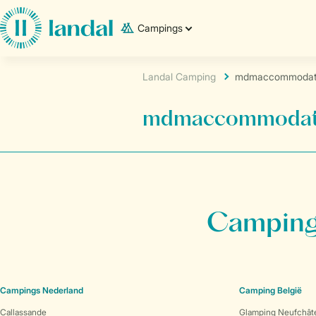
Campings
Landal Camping
mdmaccommodati
mdmaccommodati
Campings
Campings Nederland
Camping België
Callassande
Glamping Neufchât