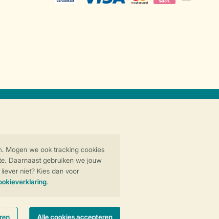
icaat
Veilige gegevensoverdracht
Veilige betaling
y
© 2026 Landal