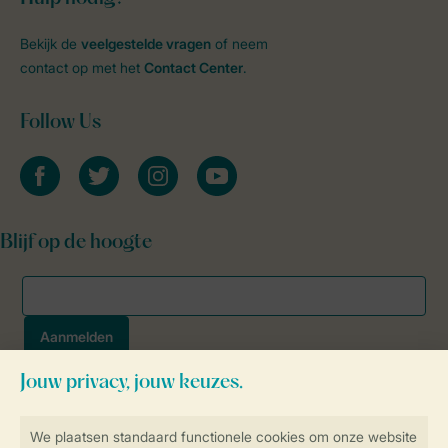
Bekijk de
veelgestelde vragen
of neem
contact op met het
Contact Center
.
Follow Us
facebook
twitter
instagram
youtube
Blijf op de hoogte
Veilig en snel online boeken