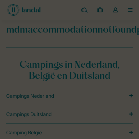
Campings
Mijn
Open
MEN
boekingen
de
dropdown
mdmaccommodationnotfound
van
Landal Camping
mdmaccommodationnotfoundpage
mijn
account
Campings in Nederland,
België en Duitsland
Campings Nederland
Campings Duitsland
Camping België