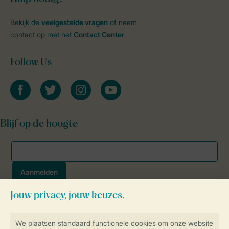
Bekijk de
veelgestelde vragen
of neem
contact op met het
Contact Center
.
Follow Us
facebook
twitter
instagram
youtube
Blijf op de hoogte
Veilig en snel online boeken