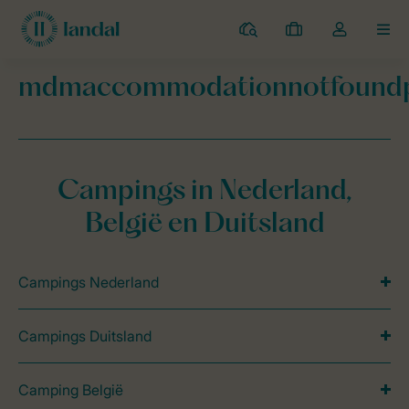
Campings
Mijn
Open
MEN
boekingen
de
dropdown
mdmaccommodationnotfound
van
Landal Camping
mdmaccommodationnotfoundpage
mijn
account
Campings in Nederland,
België en Duitsland
Campings Nederland
Campings Duitsland
Camping België